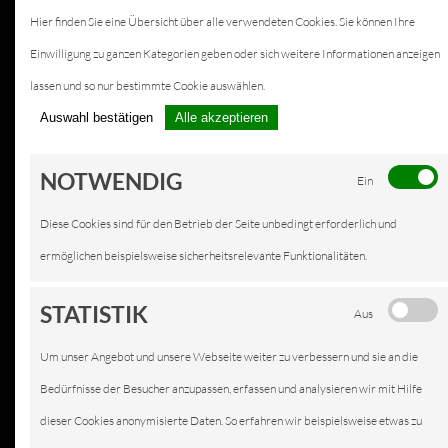
Hier finden Sie eine Übersicht über alle verwendeten Cookies. Sie können Ihre
Einwilligung zu ganzen Kategorien geben oder sich weitere Informationen anzeigen
lassen und so nur bestimmte Cookie auswählen.
Auswahl bestätigen
Alle akzeptieren
NOTWENDIG
Ein
Diese Cookies sind für den Betrieb der Seite unbedingt erforderlich und
ermöglichen beispielsweise sicherheitsrelevante Funktionalitäten.
STATISTIK
Aus
Um unser Angebot und unsere Webseite weiter zu verbessern und sie an die
Bedürfnisse der Besucher anzupassen, erfassen und analysieren wir mit Hilfe
dieser Cookies anonymisierte Daten. So erfahren wir beispielsweise etwas zu