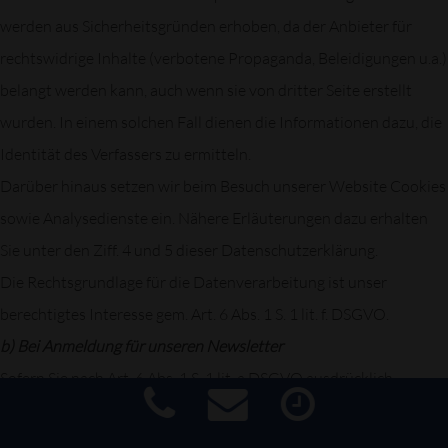
werden aus Sicherheitsgründen erhoben, da der Anbieter für
rechtswidrige Inhalte (verbotene Propaganda, Beleidigungen u.a.)
belangt werden kann, auch wenn sie von dritter Seite erstellt
wurden. In einem solchen Fall dienen die Informationen dazu, die
Identität des Verfassers zu ermitteln.
Darüber hinaus setzen wir beim Besuch unserer Website Cookies
sowie Analysedienste ein. Nähere Erläuterungen dazu erhalten
Sie unter den Ziff. 4 und 5 dieser Datenschutzerklärung.
Die Rechtsgrundlage für die Datenverarbeitung ist unser
berechtigtes Interesse gem. Art. 6 Abs. 1 S. 1 lit. f. DSGVO.
b) Bei Anmeldung für unseren Newsletter
Sofern Sie nach Art. 6 Abs. 1 S. 1 lit. a DSGVO ausdrücklich
eingewilligt haben, verwenden wir Ihre E-Mail-Adresse dafür,
Ihnen regelmäßig unseren Newsletter zu übersenden. Für den